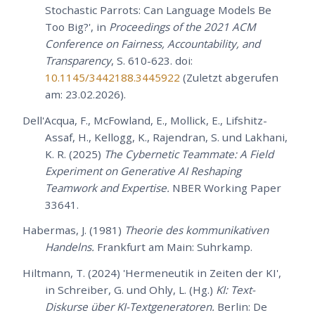
Stochastic Parrots: Can Language Models Be
Too Big?', in
Proceedings of the 2021 ACM
Conference on Fairness, Accountability, and
Transparency
, S. 610-623. doi:
10.1145/3442188.3445922
(Zuletzt abgerufen
am: 23.02.2026).
Dell'Acqua, F., McFowland, E., Mollick, E., Lifshitz-
Assaf, H., Kellogg, K., Rajendran, S. und Lakhani,
K. R. (2025)
The Cybernetic Teammate: A Field
Experiment on Generative AI Reshaping
Teamwork and Expertise.
NBER Working Paper
33641.
Habermas, J. (1981)
Theorie des kommunikativen
Handelns.
Frankfurt am Main: Suhrkamp.
Hiltmann, T. (2024) 'Hermeneutik in Zeiten der KI',
in Schreiber, G. und Ohly, L. (Hg.)
KI: Text-
Diskurse über KI-Textgeneratoren.
Berlin: De